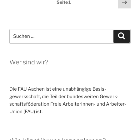
Seitennummerierung
Näch
Seite
1
Seit
der
Beiträge
Suchen
Suche
nach:
Wer sind wir?
Die FAU Aachen ist eine un­abhängige Basis­
gewerkschaft, die Teil der bundesweiten Gewerk-
schaftsföderation Freie Arbeiterinnen- und Arbeiter-
Union (FAU) ist.