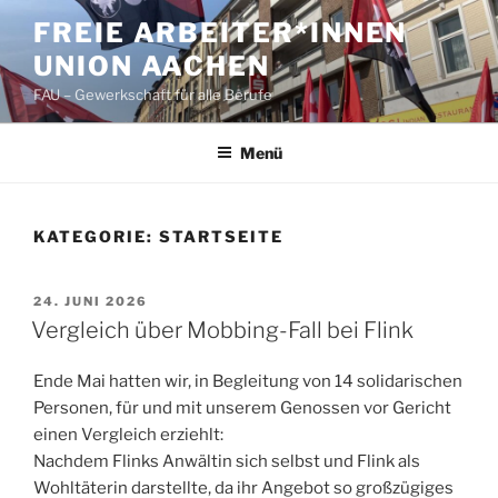
Zum
FREIE ARBEITER*INNEN
Inhalt
UNION AACHEN
springen
FAU – Gewerkschaft für alle Berufe
Menü
KATEGORIE:
STARTSEITE
VERÖFFENTLICHT
24. JUNI 2026
AM
Vergleich über Mobbing-Fall bei Flink
Ende Mai hatten wir, in Begleitung von 14 solidarischen
Personen, für und mit unserem Genossen vor Gericht
einen Vergleich erziehlt:
Nachdem Flinks Anwältin sich selbst und Flink als
Wohltäterin darstellte, da ihr Angebot so großzügiges