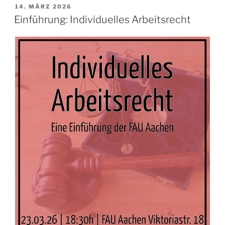
der
VERÖFFENTLICHT
14. MÄRZ 2026
AM
Ausbildung?
Einführung: Individuelles Arbeitsrecht
Von
Wegen!“