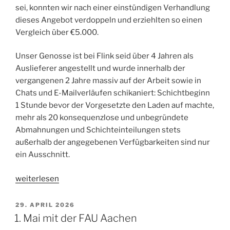
sei, konnten wir nach einer einstündigen Verhandlung
dieses Angebot verdoppeln und erziehlten so einen
Vergleich über €5.000.
Unser Genosse ist bei Flink seid über 4 Jahren als
Auslieferer angestellt und wurde innerhalb der
vergangenen 2 Jahre massiv auf der Arbeit sowie in
Chats und E-Mailverläufen schikaniert: Schichtbeginn
1 Stunde bevor der Vorgesetzte den Laden auf machte,
mehr als 20 konsequenzlose und unbegründete
Abmahnungen und Schichteinteilungen stets
außerhalb der angegebenen Verfügbarkeiten sind nur
ein Ausschnitt.
„Vergleich
weiterlesen
über
Mobbing-
VERÖFFENTLICHT
29. APRIL 2026
AM
Fall
1. Mai mit der FAU Aachen
bei