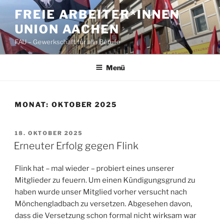
Zum
FREIE ARBEITER*INNEN
Inhalt
UNION AACHEN
springen
FAU – Gewerkschaft für alle Berufe
Menü
MONAT:
OKTOBER 2025
VERÖFFENTLICHT
18. OKTOBER 2025
AM
Erneuter Erfolg gegen Flink
Flink hat – mal wieder – probiert eines unserer
Mitglieder zu feuern. Um einen Kündigungsgrund zu
haben wurde unser Mitglied vorher versucht nach
Mönchengladbach zu versetzen. Abgesehen davon,
dass die Versetzung schon formal nicht wirksam war