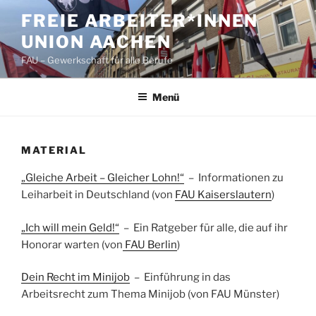
Zum
FREIE ARBEITER*INNEN
Inhalt
UNION AACHEN
springen
FAU – Gewerkschaft für alle Berufe
Menü
MATERIAL
„Gleiche Arbeit – Gleicher Lohn!“
– Informationen zu
Leiharbeit in Deutschland (von
FAU Kaiserslautern
)
„Ich will mein Geld!“
– Ein Ratgeber für alle, die auf ihr
Honorar warten (von
FAU Berlin
)
Dein Recht im Minijob
–
Einführung in das
Arbeitsrecht zum Thema Minijob (von FAU Münster)